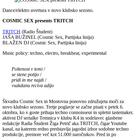
Dance/elektro uvertura v novo klubsko sezono.
COSMIC SEX presents TRITCH
TRITCH
(Radio Študent)
JAŠA BUŽINEL (Cosmic Sex, Partijska linija)
BLAŽEN DJ (Cosmic Sex, Partijska linija)
Music policy: techno, electro, breakbeat, experimental
Poltenost v temi /
se stene potijo /
pridi in me najdi /
vsakdanu reciva adijo
Škvadra Cosmic Sex in Mostovna ponovno združujeta moči za
novo klubsko sezono. Tretje poglavje se začne pisati v petek 6.
oktobra, ko v goste prihaja techno connoisseur in spletni tastemaker,
aktivni DJ serialke Temnica v klubu K4 in sodelavec glasbene
redakcije Radia Študent Žiga Petrič aka TRITCH, čigar Youtube
kanal, na katerem redno predstavlja jagodni izbor sodobne techno
produkcije, premore več kot 51.000 naročnikov. Pred in po