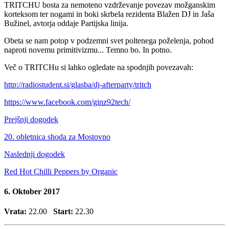
TRITCHU bosta za nemoteno vzdrževanje povezav možganskim
korteksom ter nogami in boki skrbela rezidenta Blažen DJ in Jaša
Bužinel, avtorja oddaje Partijska linija.
Obeta se nam potop v podzemni svet poltenega poželenja, pohod
naproti novemu primitivizmu... Temno bo. In potno.
Več o TRITCHu si lahko ogledate na spodnjih povezavah:
http://radiostudent.si/glasba/dj-afterparty/tritch
https://www.facebook.com/ginz92tech/
Prejšnji dogodek
20. obletnica shoda za Mostovno
Naslednji dogodek
Red Hot Chilli Peppers by Organic
6. Oktober 2017
Vrata:
22.00
Start:
22.30