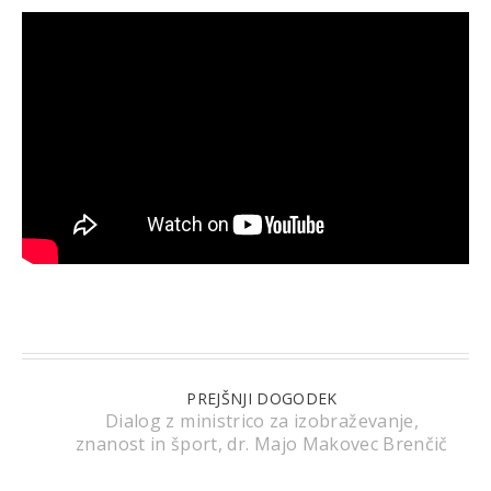
PREJŠNJI DOGODEK
Dialog z ministrico za izobraževanje,
znanost in šport, dr. Majo Makovec Brenčič