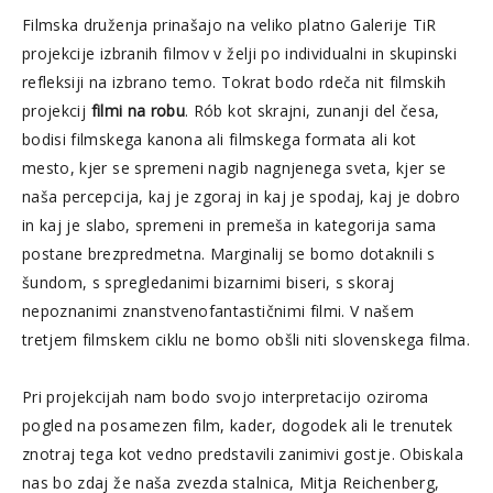
Filmska druženja prinašajo na veliko platno Galerije TiR
projekcije izbranih filmov v želji po individualni in skupinski
refleksiji na izbrano temo. Tokrat bodo rdeča nit filmskih
projekcij
filmi na robu
. Rób kot skrajni, zunanji del česa,
bodisi filmskega kanona ali filmskega formata ali kot
mesto, kjer se spremeni nagib nagnjenega sveta, kjer se
naša percepcija, kaj je zgoraj in kaj je spodaj, kaj je dobro
in kaj je slabo, spremeni in premeša in kategorija sama
postane brezpredmetna. Marginalij se bomo dotaknili s
šundom, s spregledanimi bizarnimi biseri, s skoraj
nepoznanimi znanstvenofantastičnimi filmi. V našem
tretjem filmskem ciklu ne bomo obšli niti slovenskega filma.
Pri projekcijah nam bodo svojo interpretacijo oziroma
pogled na posamezen film, kader, dogodek ali le trenutek
znotraj tega kot vedno predstavili zanimivi gostje. Obiskala
nas bo zdaj že naša zvezda stalnica, Mitja Reichenberg,