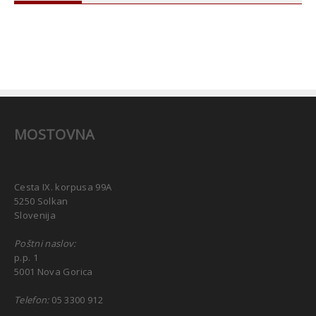
MOSTOVNA
Cesta IX. korpusa 99A
5250 Solkan
Slovenija
Poštni naslov:
p.p. 1
5001 Nova Gorica
Telefon:
05 3300 912