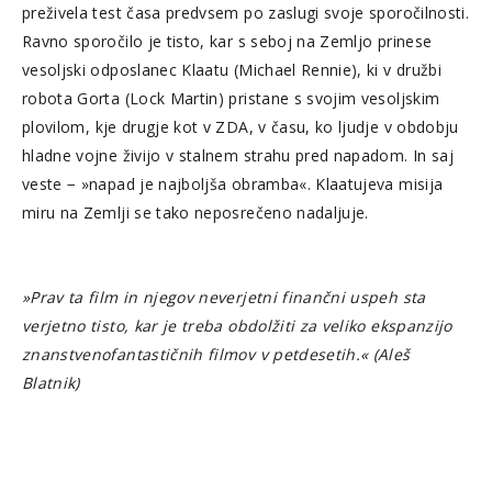
preživela test časa predvsem po zaslugi svoje sporočilnosti.
Ravno sporočilo je tisto, kar s seboj na Zemljo prinese
vesoljski odposlanec Klaatu (Michael Rennie), ki v družbi
robota Gorta (Lock Martin) pristane s svojim vesoljskim
plovilom, kje drugje kot v ZDA, v času, ko ljudje v obdobju
hladne vojne živijo v stalnem strahu pred napadom. In saj
veste − »napad je najboljša obramba«. Klaatujeva misija
miru na Zemlji se tako neposrečeno nadaljuje.
»Prav ta film in njegov neverjetni finančni uspeh sta
verjetno tisto, kar je treba obdolžiti za veliko ekspanzijo
znanstvenofantastičnih filmov v petdesetih.« (Aleš
Blatnik)