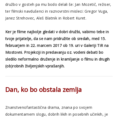
družbo v gosteh pa mu bodo delali še: Jan Mozetič, režiser,
ter filmski navdušenci in raznovrstni misleci: Gregor Vuga,
Janez Strehovec, Aleš Blatnik in Robert Kuret.
Ker je filme najbolje gledati v dobri družbi, vabimo tebe in
tvoje prijatelje, da se nam pridružite ob sredah, med 15.
februarjem in 22. marcem 2017 ob 19. uri v Galeriji TiR na
Mostovni. Projekciji in predavanju oz. vodeni debati bo
sledilo neformalno druženje in kramljanje o filmu in drugih
(ob)robnih življenjskih vprašanjih.
Dan, ko bo obstala zemlja
Znanstvenofantastična drama, znana po svojem
dokumentarnem slogu, dobrih likih in posebnih učinkih, je