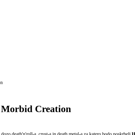
on
 Morbid Creation
o dozo death'n'roll-a, crust-a in death metal-a za katero bodo poskrbeli
H