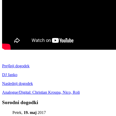
Prejšnji dogodek
DJ Janko
Naslednji dogodek
Analogue/Digital: Christian Kroupa, Nico, Roli
Sorodni dogodki
Petek,
19. maj
2017