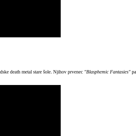
edske death metal stare šole. Njihov prvenec
"Blasphemic Fantasies"
pa 