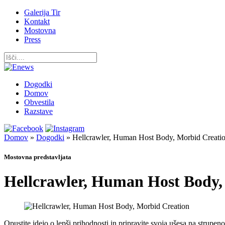
Galerija Tir
Kontakt
Mostovna
Press
Dogodki
Domov
Obvestila
Razstave
Domov
»
Dogodki
»
Hellcrawler, Human Host Body, Morbid Creati
Mostovna predstavljata
Hellcrawler, Human Host Body,
Opustite idejo o lepši prihodnosti in pripravite svoja ušesa na strupen