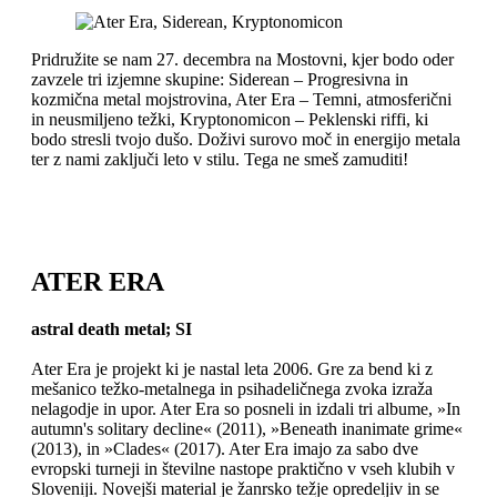
Pridružite se nam 27. decembra na Mostovni, kjer bodo oder
zavzele tri izjemne skupine: Siderean – Progresivna in
kozmična metal mojstrovina, Ater Era – Temni, atmosferični
in neusmiljeno težki, Kryptonomicon – Peklenski riffi, ki
bodo stresli tvojo dušo. Doživi surovo moč in energijo metala
ter z nami zaključi leto v stilu. Tega ne smeš zamuditi!
ATER ERA
astral death metal; SI
Ater Era je projekt ki je nastal leta 2006. Gre za bend ki z
mešanico težko-metalnega in psihadeličnega zvoka izraža
nelagodje in upor. Ater Era so posneli in izdali tri albume, »In
autumn's solitary decline« (2011), »Beneath inanimate grime«
(2013), in »Clades« (2017). Ater Era imajo za sabo dve
evropski turneji in številne nastope praktično v vseh klubih v
Sloveniji. Novejši material je žanrsko težje opredeljiv in se