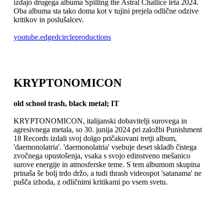
izdajo drugega albuma Spilling the Astral Challice leta 2024.
Oba albuma sta tako doma kot v tujini prejela odlične odzive
kritikov in poslušalcev.
youtube.edgedcircleproductions
KRYPTONOMICON
old school trash, black metal; IT
KRYPTONOMICON, italijanski dobavitelji surovega in
agresivnega metala, so 30. junija 2024 pri založbi Punishment
18 Records izdali svoj dolgo pričakovani tretji album,
'daemonolatria'. 'daemonolatria' vsebuje deset skladb čistega
zvočnega opustošenja, vsaka s svojo edinstveno mešanico
surove energije in atmosferske teme. S tem albumom skupina
prinaša še bolj trdo držo, a tudi thrash videospot 'satanama' ne
pušča izhoda, z odličnimi kritikami po vsem svetu.