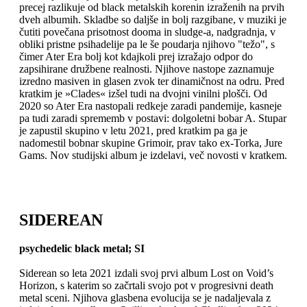
precej razlikuje od black metalskih korenin izraženih na prvih
dveh albumih. Skladbe so daljše in bolj razgibane, v muziki je
čutiti povečana prisotnost dooma in sludge-a, nadgradnja, v
obliki pristne psihadelije pa le še poudarja njihovo "težo", s
čimer Ater Era bolj kot kdajkoli prej izražajo odpor do
zapsihirane družbene realnosti. Njihove nastope zaznamuje
izredno masiven in glasen zvok ter dinamičnost na odru. Pred
kratkim je »Clades« izšel tudi na dvojni vinilni plošči. Od
2020 so Ater Era nastopali redkeje zaradi pandemije, kasneje
pa tudi zaradi sprememb v postavi: dolgoletni bobar A. Stupar
je zapustil skupino v letu 2021, pred kratkim pa ga je
nadomestil bobnar skupine Grimoir, prav tako ex-Torka, Jure
Gams. Nov studijski album je izdelavi, več novosti v kratkem.
SIDEREAN
psychedelic black metal; SI
Siderean so leta 2021 izdali svoj prvi album Lost on Void’s
Horizon, s katerim so začrtali svojo pot v progresivni death
metal sceni. Njihova glasbena evolucija se je nadaljevala z