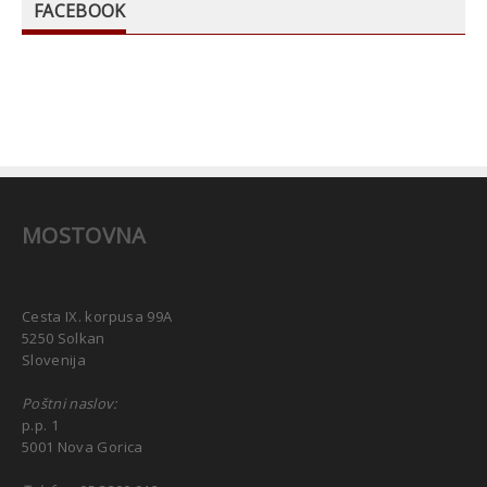
FACEBOOK
MOSTOVNA
Cesta IX. korpusa 99A
5250 Solkan
Slovenija
Poštni naslov:
p.p. 1
5001 Nova Gorica