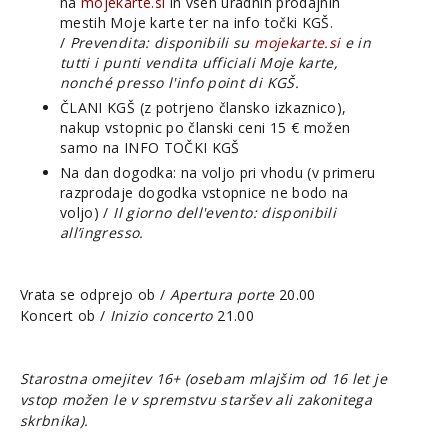
na
mojekarte.si
in vseh uradnih prodajnih
mestih Moje karte ter na info točki KGŠ.
/
Prevendita: disponibili su
mojekarte.si
e in
tutti i punti vendita ufficiali Moje karte,
nonché presso l'info point di KGŠ.
ČLANI KGŠ (z potrjeno člansko izkaznico),
nakup vstopnic po članski ceni 15 € možen
samo na INFO TOČKI KGŠ
Na dan dogodka: na voljo pri vhodu (v primeru
razprodaje dogodka vstopnice ne bodo na
voljo) /
Il giorno dell'evento: disponibili
all’ingresso.
Vrata se odprejo ob /
Apertura porte
20.00
Koncert ob /
Inizio concerto
21.00
Starostna omejitev 16+ (osebam mlajšim od 16 let je
vstop možen le v spremstvu staršev ali zakonitega
skrbnika).