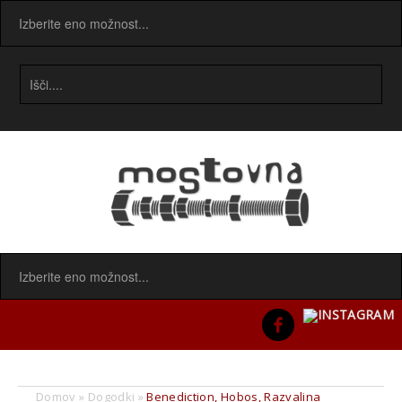
Domov
»
Dogodki
»
Benediction, Hobos, Razvalina