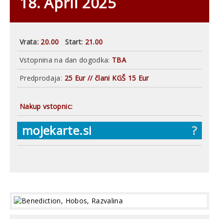
18. April 2025
Vrata:
20.00
Start:
21.00
Vstopnina na dan dogodka:
TBA
Predprodaja:
25 Eur // člani KGŠ 15 Eur
Nakup vstopnic:
mojekarte.si
?