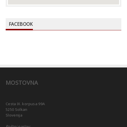
FACEBOOK
MOSTOVNA
Cesta IX. korpusa 99A
5250 Solkan
Slovenija
Poštni naslov: