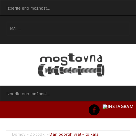
Domov
»
Dogodki
»
Dan odprtih vrat – tolkala