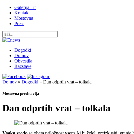
Galerija Tir
Kontakt
Mostovna
Press
Dogodki
Domov
Obvestila
Razstave
Domov
»
Dogodki
»
Dan odprtih vrat – tolkala
Mostovna predstavlja
Dan odprtih vrat – tolkala
Vsako sredo
se obeta priložnost vsem, ki bi želeli preizkusiti igran