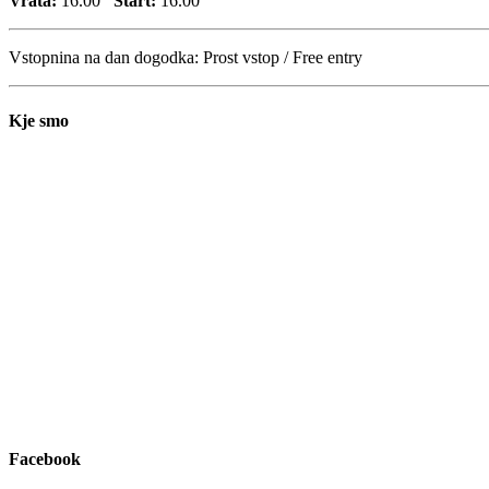
Vrata:
16.00
Start:
16.00
Vstopnina na dan dogodka:
Prost vstop / Free entry
Kje smo
Facebook