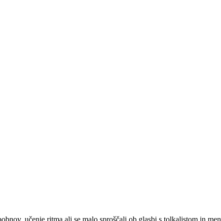
je bobnov, učenje ritma ali se malo sproščali ob glasbi s tolkalistom 