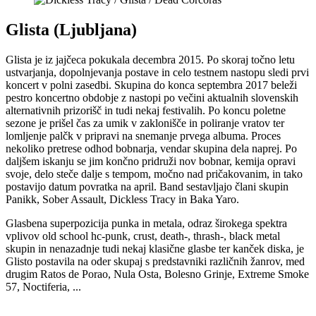
Glista (Ljubljana)
Glista je iz jajčeca pokukala decembra 2015. Po skoraj točno letu
ustvarjanja, dopolnjevanja postave in celo testnem nastopu sledi prvi
koncert v polni zasedbi. Skupina do konca septembra 2017 beleži
pestro koncertno obdobje z nastopi po večini aktualnih slovenskih
alternativnih prizorišč in tudi nekaj festivalih. Po koncu poletne
sezone je prišel čas za umik v zaklonišče in poliranje vratov ter
lomljenje palčk v pripravi na snemanje prvega albuma. Proces
nekoliko pretrese odhod bobnarja, vendar skupina dela naprej. Po
daljšem iskanju se jim končno pridruži nov bobnar, kemija opravi
svoje, delo steče dalje s tempom, močno nad pričakovanim, in tako
postavijo datum povratka na april. Band sestavljajo člani skupin
Panikk, Sober Assault, Dickless Tracy in Baka Yaro.
Glasbena superpozicija punka in metala, odraz širokega spektra
vplivov old school hc-punk, crust, death-, thrash-, black metal
skupin in nenazadnje tudi nekaj klasične glasbe ter kanček diska, je
Glisto postavila na oder skupaj s predstavniki različnih žanrov, med
drugim Ratos de Porao, Nula Osta, Bolesno Grinje, Extreme Smoke
57, Noctiferia, ...