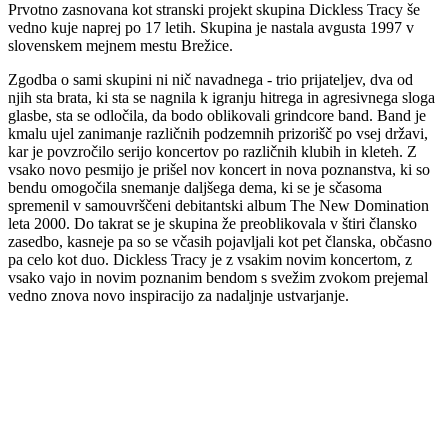
Prvotno zasnovana kot stranski projekt skupina Dickless Tracy še
vedno kuje naprej po 17 letih. Skupina je nastala avgusta 1997 v
slovenskem mejnem mestu Brežice.
Zgodba o sami skupini ni nič navadnega - trio prijateljev, dva od
njih sta brata, ki sta se nagnila k igranju hitrega in agresivnega sloga
glasbe, sta se odločila, da bodo oblikovali grindcore band. Band je
kmalu ujel zanimanje različnih podzemnih prizorišč po vsej državi,
kar je povzročilo serijo koncertov po različnih klubih in kleteh. Z
vsako novo pesmijo je prišel nov koncert in nova poznanstva, ki so
bendu omogočila snemanje daljšega dema, ki se je sčasoma
spremenil v samouvrščeni debitantski album The New Domination
leta 2000. Do takrat se je skupina že preoblikovala v štiri člansko
zasedbo, kasneje pa so se včasih pojavljali kot pet članska, občasno
pa celo kot duo. Dickless Tracy je z vsakim novim koncertom, z
vsako vajo in novim poznanim bendom s svežim zvokom prejemal
vedno znova novo inspiracijo za nadaljnje ustvarjanje.