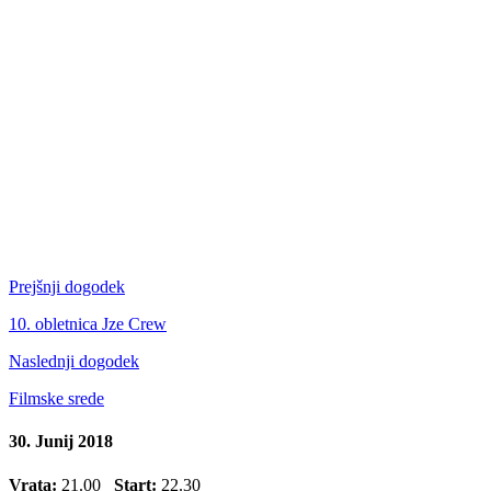
Prejšnji dogodek
10. obletnica Jze Crew
Naslednji dogodek
Filmske srede
30. Junij 2018
Vrata:
21.00
Start:
22.30