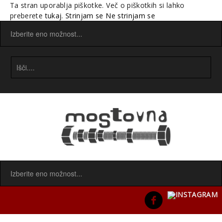
Ta stran uporablja piškotke. Več o piškotkih si lahko
preberete
tukaj
.
Strinjam se
Ne strinjam se