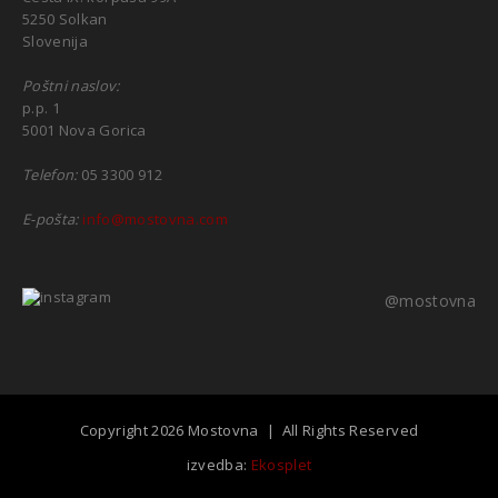
5250 Solkan
Slovenija
Poštni naslov:
p.p. 1
5001 Nova Gorica
Telefon:
05 3300 912
E-pošta:
info@mostovna.com
@mostovna
Copyright 2026 Mostovna | All Rights Reserved
izvedba:
Ekosplet