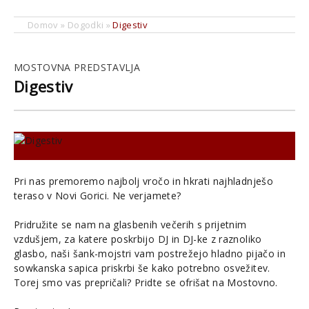
Domov
»
Dogodki
»
Digestiv
MOSTOVNA PREDSTAVLJA
Digestiv
Pri nas premoremo najbolj vročo in hkrati najhladnješo
teraso v Novi Gorici. Ne verjamete?
Pridružite se nam na glasbenih večerih s prijetnim
vzdušjem, za katere poskrbijo DJ in DJ-ke z raznoliko
glasbo, naši šank-mojstri vam postrežejo hladno pijačo in
sowkanska sapica priskrbi še kako potrebno osvežitev.
Torej smo vas prepričali? Pridte se ofrišat na Mostovno.