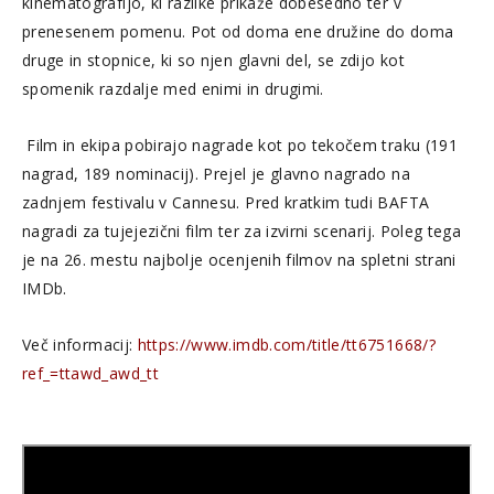
kinematografijo, ki razlike prikaže dobesedno ter v
prenesenem pomenu. Pot od doma ene družine do doma
druge in stopnice, ki so njen glavni del, se zdijo kot
spomenik razdalje med enimi in drugimi.
Film in ekipa pobirajo nagrade kot po tekočem traku (191
nagrad, 189 nominacij). Prejel je glavno nagrado na
zadnjem festivalu v Cannesu. Pred kratkim tudi BAFTA
nagradi za tujejezični film ter za izvirni scenarij. Poleg tega
je na 26. mestu najbolje ocenjenih filmov na spletni strani
IMDb.
Več informacij:
https://www.imdb.com/title/tt6751668/?
ref_=ttawd_awd_tt