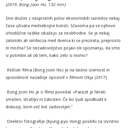
(2019, Bong Joon Ho, 132 min)
Dve družini z nasprotnih polov ekonomskih razredov nekaj
časa uživata medsebojne koristi. Sčasoma pa se njihove
izhodiščne razlike izkažejo za neobhodne. Se je nekaj
zalomilo ali simbioza med dvema ki se prezirata, preprosto
ni možna? Se nezadovoljstvo pojavi ob spoznanju, da smo
si potrebni ali ob tem, kako zelo si nismo?
Režiser filma (Bong Joon Ho) je na lastno izvirnost in
sposobnost nazadnje opozoril s filmom Okja (2017).
Bong Joon Ho je o filmu povedal: »Parazit je hkrati
smešen, strašljiv in žalosten. Če bo ljudi spodbudil k
diskusiji, bom več kot zadovoljen.”
Direktor fotografije (Kyung-pyo Hong) poskrbi za izvrstno