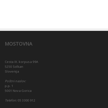
MOSTOVNA
Cesta IX. korpusa 99A
5250 Solkan
Slovenija
Poštni naslov:
p.p. 1
5001 Nova Gorica
Telefon:
05 3300 912