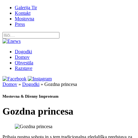
Galerija Tir
Kontakt
Mostovna
Press
Dogodki
Domov
Obvestila
Razstave
Domov
»
Dogodki
»
Gozdna princesa
Mostovna & Dženny Improteam
Gozdna princesa
Prihaja pustna sobota in s tem tradicionalna gledališka predstava za