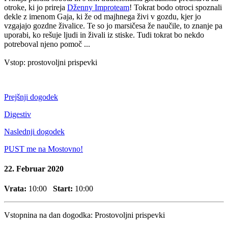
otroke, ki jo prireja
Dženny Improteam
! Tokrat bodo otroci spoznali
dekle z imenom Gaja, ki že od majhnega živi v gozdu, kjer jo
vzgajajo gozdne živalice. Te so jo marsičesa že naučile, to znanje pa
uporabi, ko rešuje ljudi in živali iz stiske. Tudi tokrat bo nekdo
potreboval njeno pomoč ...
Vstop: prostovoljni prispevki
Prejšnji dogodek
Digestiv
Naslednji dogodek
PUST me na Mostovno!
22. Februar 2020
Vrata:
10:00
Start:
10:00
Vstopnina na dan dogodka:
Prostovoljni prispevki