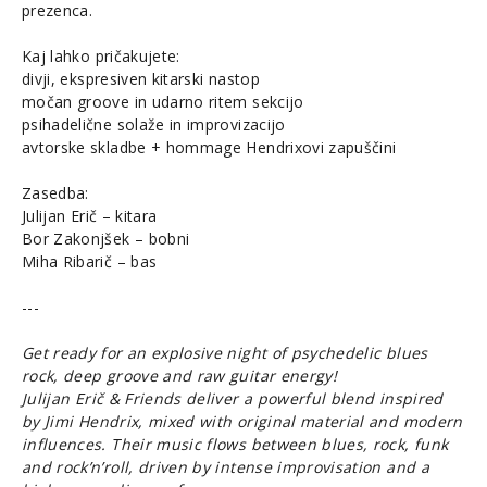
prezenca.
Kaj lahko pričakujete:
divji, ekspresiven kitarski nastop
močan groove in udarno ritem sekcijo
psihadelične solaže in improvizacijo
avtorske skladbe + hommage Hendrixovi zapuščini
Zasedba:
Julijan Erič – kitara
Bor Zakonjšek – bobni
Miha Ribarič – bas
---
Get ready for an explosive night of psychedelic blues
rock, deep groove and raw guitar energy!
Julijan Erič & Friends deliver a powerful blend inspired
by Jimi Hendrix, mixed with original material and modern
influences. Their music flows between blues, rock, funk
and rock’n’roll, driven by intense improvisation and a