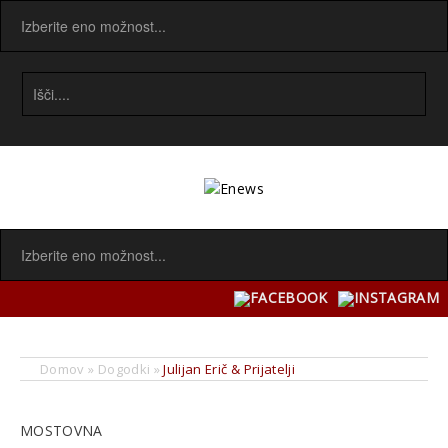
Domov
»
Dogodki
»
Julijan Erič & Prijatelji
MOSTOVNA