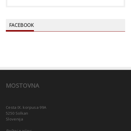
FACEBOOK
MOSTOVNA
Cesta IX. korpusa 99A
5250 Solkan
Slovenija
Poštni naslov: