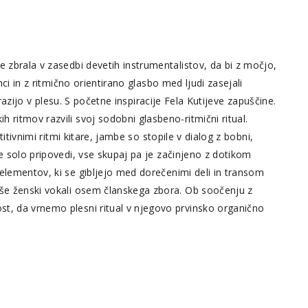
e zbrala v zasedbi devetih instrumentalistov, da bi z močjo,
nci in z ritmično orientirano glasbo med ljudi zasejali
izrazijo v plesu. S početne inspiracije Fela Kutijeve zapuščine.
 ritmov razvili svoj sodobni glasbeno-ritmični ritual.
etitivnimi ritmi kitare, jambe so stopile v dialog z bobni,
ne solo pripovedi, vse skupaj pa je začinjeno z dotikom
 elementov, ki se gibljejo med dorečenimi deli in transom
 še ženski vokali osem članskega zbora. Ob soočenju z
st, da vrnemo plesni ritual v njegovo prvinsko organično