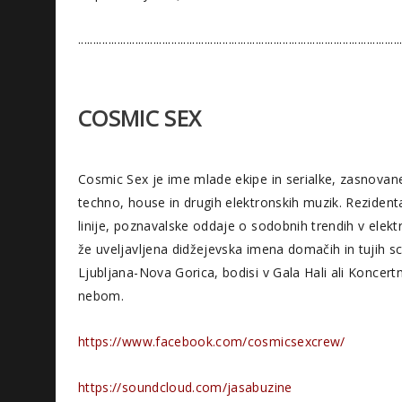
...........................................................................................................
COSMIC SEX
Cosmic Sex je ime mlade ekipe in serialke, zasnovan
techno, house in drugih elektronskih muzik. Rezidenta 
linije, poznavalske oddaje o sodobnih trendih v elektr
že uveljavljena didžejevska imena domačih in tujih scen
Ljubljana-Nova Gorica, bodisi v Gala Hali ali Koncert
nebom.
https://www.facebook.com/cosmicsexcrew/
https://soundcloud.com/jasabuzine