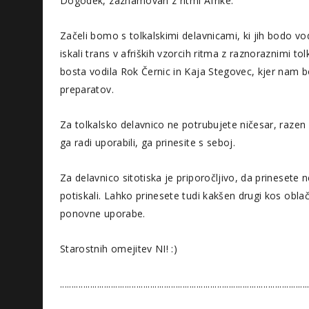
Dogodek, zaznamovan z ritmi Afrike.
Začeli bomo s tolkalskimi delavnicami, ki jih bodo vo
iskali trans v afriških vzorcih ritma z raznoraznimi tol
bosta vodila Rok Černic in Kaja Stegovec, kjer nam 
preparatov.
Za tolkalsko delavnico ne potrubujete ničesar, razen
ga radi uporabili, ga prinesite s seboj.
Za delavnico sitotiska je priporočljivo, da prinesete 
potiskali. Lahko prinesete tudi kakšen drugi kos oblači
ponovne uporabe.
Starostnih omejitev NI! :)
...........................................................................................................