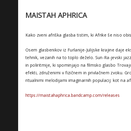
MAISTAH APHRICA
Kako zveni afriška glasba tistim, ki Afrike še niso obis
Osem glasbenikov iz Furlanije-Julijske krajine daje 
tehnik, vezanih na to toplo deželo. Sun-Ra-jevski jaz
in poliritmije, ki spominjajo na filmsko glasbo Trovaj
efekti, združenimi v fizičnem in privlačnem zvoku. Gr
ritualnimi melodijami imaginarnih populacij: kot na afri
https://maistahaphrica.bandcamp.com/releases