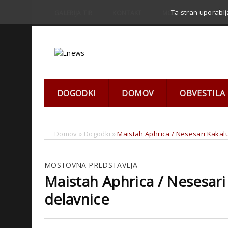
Ta stran uporablj
GALERIJA TIR
KONTAKT
MOSTOVNA
PR
DOGODKI
DOMOV
OBVESTILA
Domov
»
Dogodki
»
Maistah Aphrica / Nesesari Kakalu
MOSTOVNA PREDSTAVLJA
Maistah Aphrica / Nesesari
delavnice