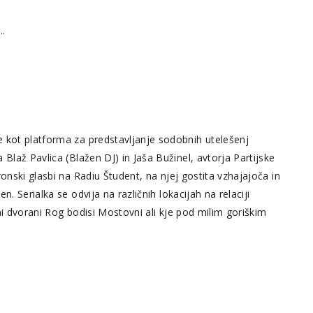
...
e kot platforma za predstavljanje sodobnih utelešenj
Blaž Pavlica (Blažen DJ) in Jaša Bužinel, avtorja Partijske
onski glasbi na Radiu Študent, na njej gostita vzhajajoča in
. Serialka se odvija na različnih lokacijah na relaciji
ni dvorani Rog bodisi Mostovni ali kje pod milim goriškim