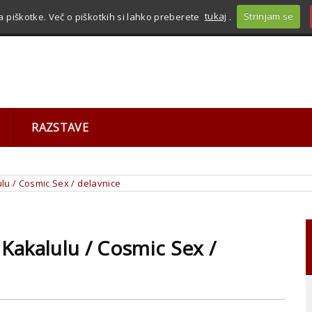
a piškotke. Več o piškotkih si lahko preberete
tukaj
.
Strinjam se
ESS
RAZSTAVE
lu / Cosmic Sex / delavnice
 Kakalulu / Cosmic Sex /