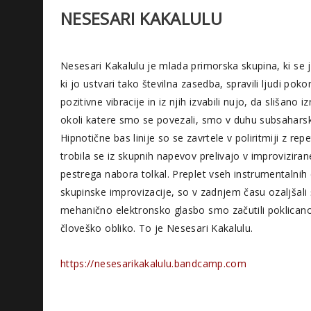
NESESARI KAKALULU
Nesesari Kakalulu je mlada primorska skupina, ki se j
ki jo ustvari tako številna zasedba, spravili ljudi poko
pozitivne vibracije in iz njih izvabili nujo, da slišano 
okoli katere smo se povezali, smo v duhu subsaharskih
Hipnotične bas linije so se zavrtele v poliritmiji z rep
trobila se iz skupnih napevov prelivajo v improvizira
pestrega nabora tolkal. Preplet vseh instrumentalnih
skupinske improvizacije, so v zadnjem času ozaljšali
mehanično elektronsko glasbo smo začutili poklicano
človeško obliko. To je Nesesari Kakalulu.
https://nesesarikakalulu.bandcamp.com