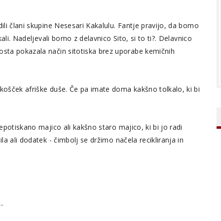
dili člani skupine Nesesari Kakalulu. Fantje pravijo, da bomo
kali. Nadeljevali bomo z delavnico Sito, si to ti?. Delavnico
bosta pokazala način sitotiska brez uporabe kemičnih
 košček afriške duše. Če pa imate doma kakšno tolkalo, ki bi
nepotiskano majico ali kakšno staro majico, ki bi jo radi
la ali dodatek - čimbolj se držimo načela recikliranja in
...