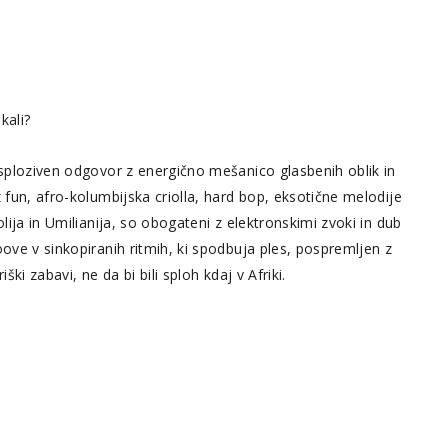
kali?
eksploziven odgovor z energično mešanico glasbenih oblik in
z fun, afro-kolumbijska criolla, hard bop, eksotične melodije
olija in Umilianija, so obogateni z elektronskimi zvoki in dub
oove v sinkopiranih ritmih, ki spodbuja ples, pospremljen z
ški zabavi, ne da bi bili sploh kdaj v Afriki.