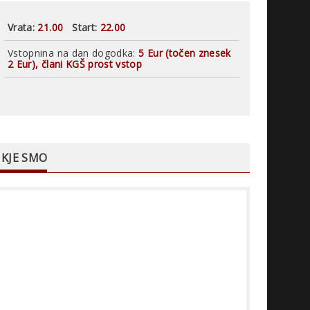
Vrata:
21.00
Start:
22.00
Vstopnina na dan dogodka:
5 Eur (točen znesek
2 Eur), člani KGŠ prost vstop
KJE SMO