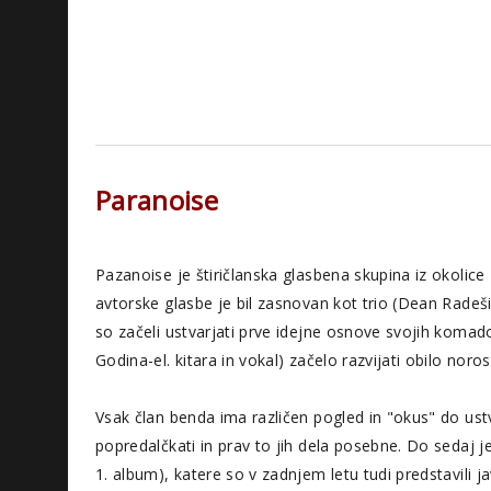
Paranoise
Pazanoise je štiričlanska glasbena skupina iz okolice 
avtorske glasbe je bil zasnovan kot trio (Dean Radešič
so začeli ustvarjati prve idejne osnove svojih komado
Godina-el. kitara in vokal) začelo razvijati obilo norost
Vsak član benda ima različen pogled in "okus" do ust
popredalčkati in prav to jih dela posebne. Do sedaj 
1. album), katere so v zadnjem letu tudi predstavili j