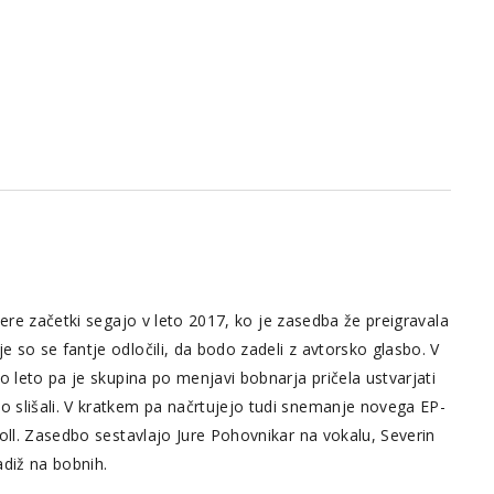
ere začetki segajo v leto 2017, ko je zasedba že preigravala
 so se fantje odločili, da bodo zadeli z avtorsko glasbo. V
o leto pa je skupina po menjavi bobnarja pričela ustvarjati
 slišali. V kratkem pa načrtujejo tudi snemanje novega EP-
oll. Zasedbo sestavlajo Jure Pohovnikar na vokalu, Severin
adiž na bobnih.