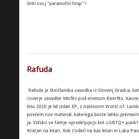
širiti svoj "paranoični hrup" !
Rafuda
Rafuda je štiričlanska zasedba iz Slovenj Gradca, kat
coverje zasedbe Misfits pod imenom Beerfits. Kasneje
letu 2020 je bil izdan EP, z naslovom Worst of. Lansk
povsem nov material, katerega boste lahko premierno
ja. Stilsko se fantje opredeljujejo kot LGBTQ+ punk'r
Kristan na kitari, Rok Coderl na bas kitari in Luka Par