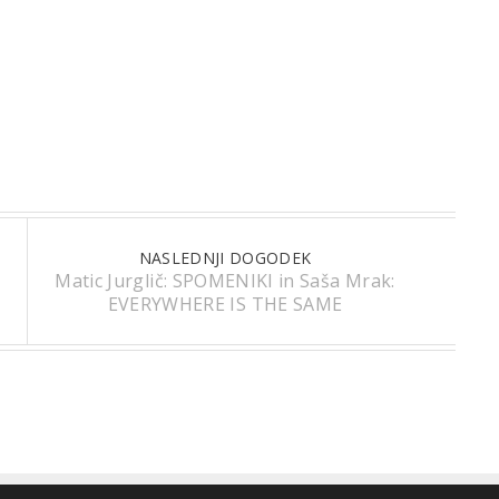
NASLEDNJI DOGODEK
Matic Jurglič: SPOMENIKI in Saša Mrak:
EVERYWHERE IS THE SAME