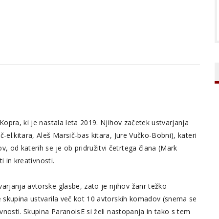
Kopra, ki je nastala leta 2019. Njihov začetek ustvarjanja
-el.kitara, Aleš Marsič-bas kitara, Jure Vučko-Bobni), kateri
v, od katerih se je ob pridružitvi četrtega člana (Mark
i in kreativnosti.
varjanja avtorske glasbe, zato je njihov žanr težko
je skupina ustvarila več kot 10 avtorskih komadov (snema se
avnosti. Skupina ParanoisE si želi nastopanja in tako s tem