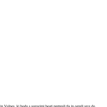
ulpes, ki bodo s surovimi beati pretresli tla in ogreli srce do