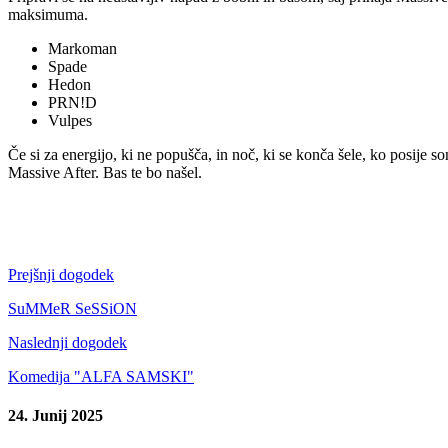
maksimuma.
Markoman
Spade
Hedon
PRN!D
Vulpes
Če si za energijo, ki ne popušča, in noč, ki se konča šele, ko posije so
Massive After. Bas te bo našel.
Prejšnji dogodek
SuMMeR SeSSiON
Naslednji dogodek
Komedija "ALFA SAMSKI"
24. Junij 2025