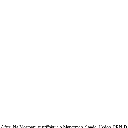
e After! Na Mostovni te pričakujejo Markoman, Spade, Hedon, PRN!D in V