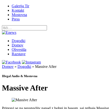
Galerija Tir
Kontakt
Mostovna
Press
Dogodki
Domov
Obvestila
Razstave
Domov
»
Dogodki
»
Massive After
Illegal Audio & Mostovna
Massive After
Pripravi se na neustavljiv napad z bobni in basom, saj prihaja Massiv