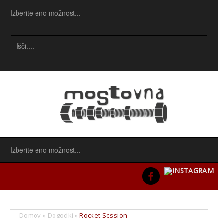
Domov
»
Dogodki
»
Rocket Session