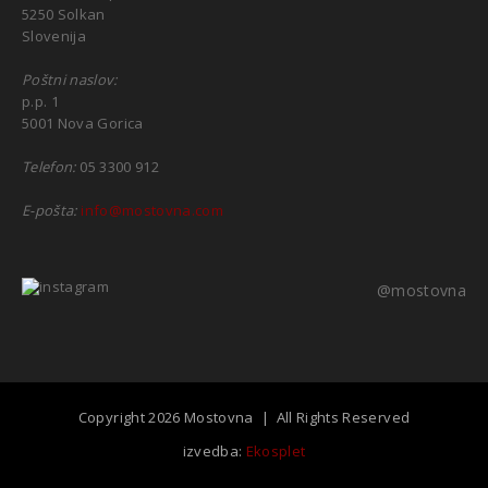
5250 Solkan
Slovenija
Poštni naslov:
p.p. 1
5001 Nova Gorica
Telefon:
05 3300 912
E-pošta:
info@mostovna.com
@mostovna
Copyright 2026 Mostovna | All Rights Reserved
izvedba:
Ekosplet