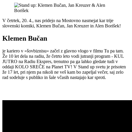
V četrtek, 20. 4., nas pridejo na Mostovno nasmejat kar trije
slovenski komiki, Klemen Bučan, Jan Kreuzer in Alen Borišek!
Klemen Bučan
je kariero v »šovbiznisu« začel z glavno vlogo v filmu Tu pa tam.
Že 10 let dela na radiu, že četrto leto vodi jutranji program - KUL
JUTRO na Radiu Ekspres, trenutno pa ga lahko gledate tudi v
oddaji KOLO SREČE na Planet TV! V Stand up svetu je prisoten
že 17 let, pri njem pa nikoli ne veš kam bo zapeljal večer, saj zelo
rad sodeluje s publiko in šale včasih nastajajo kar sproti.