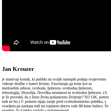
Jan Kreuzer
je stand-up komik, ki publiki na svojih nastopih podaja svojevrstno
videnje družbe v kateri živimo. Fascinirajo ga teme kot so
medosebni odnosi, svoboda, ljubezen, svobodna ljubezen,
tehnologija, filozofija, človeška neumnost in svobodna ljubezen. (A
je že povedal, da z ženo živita poliamorno življenje? Ni? OK, potem
tudi ne bo.) V polnem sijaju zasije pred svobodomiselno publiko, z
veseljem pa nastopa tudi na rojstnem dnevu vaše 80-letne babice. Še
posebej, če ji lahko razloži o poliamornosti.