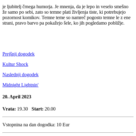
je ljubitelj črnega humorja. Je mnenja, da je lepo in veselo smešno
že samo po sebi, zato so temne plati življenja tiste, ki potrebujejo
pozornost komikov. Temne teme so namreč pogosto temne le z ene
strani, pravo barvo pa pokažejo šele, ko jih pogledamo pobližje.
Prejšnji dogodek
Kultur Shock
Naslednji dogodek
Midnight Lightnin'
20. April 2023
Vrata:
19.30
Start:
20.00
Vstopnina na dan dogodka:
10 Eur