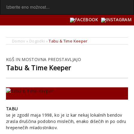
Domov
»
Dogodki
»
Tabu & Time Keeper
KGŠ IN MOSTOVNA PREDSTAVLJAJO
Tabu & Time Keeper
TABU
se je zgodil maja 1998, ko je iz kar nekaj lokalnih bendov
zrasla druščina podobno mislečih, enako dišečih in po odru
hrepenečih mladostnikov.