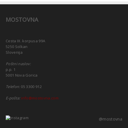
MOSTOVNA
Cesta IX. korpusa 99A
5250 Solkan
Slovenija
Poštni naslov:
p.p. 1
5001 Nova Gorica
Telefon:
05 3300 912
E-pošta:
info@mostovna.com
@mostovna