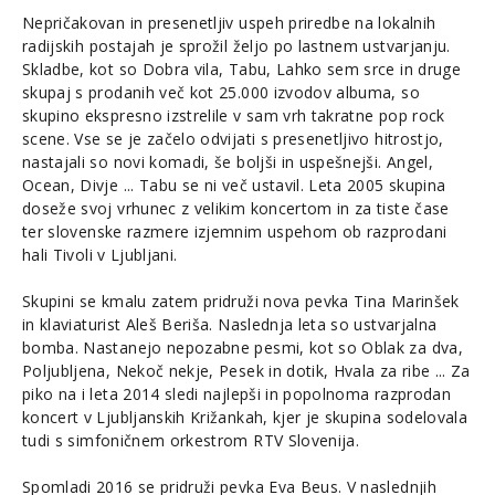
Nepričakovan in presenetljiv uspeh priredbe na lokalnih
radijskih postajah je sprožil željo po lastnem ustvarjanju.
Skladbe, kot so Dobra vila, Tabu, Lahko sem srce in druge
skupaj s prodanih več kot 25.000 izvodov albuma, so
skupino ekspresno izstrelile v sam vrh takratne pop rock
scene. Vse se je začelo odvijati s presenetljivo hitrostjo,
nastajali so novi komadi, še boljši in uspešnejši. Angel,
Ocean, Divje ... Tabu se ni več ustavil. Leta 2005 skupina
doseže svoj vrhunec z velikim koncertom in za tiste čase
ter slovenske razmere izjemnim uspehom ob razprodani
hali Tivoli v Ljubljani.
Skupini se kmalu zatem pridruži nova pevka Tina Marinšek
in klaviaturist Aleš Beriša. Naslednja leta so ustvarjalna
bomba. Nastanejo nepozabne pesmi, kot so Oblak za dva,
Poljubljena, Nekoč nekje, Pesek in dotik, Hvala za ribe ... Za
piko na i leta 2014 sledi najlepši in popolnoma razprodan
koncert v Ljubljanskih Križankah, kjer je skupina sodelovala
tudi s simfoničnem orkestrom RTV Slovenija.
Spomladi 2016 se pridruži pevka Eva Beus. V naslednjih