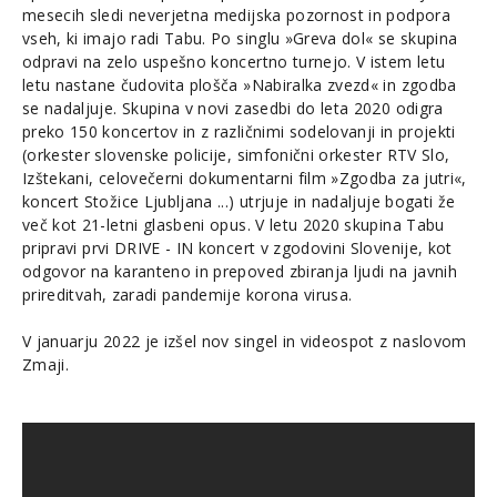
mesecih sledi neverjetna medijska pozornost in podpora
vseh, ki imajo radi Tabu. Po singlu »Greva dol« se skupina
odpravi na zelo uspešno koncertno turnejo. V istem letu
letu nastane čudovita plošča »Nabiralka zvezd« in zgodba
se nadaljuje. Skupina v novi zasedbi do leta 2020 odigra
preko 150 koncertov in z različnimi sodelovanji in projekti
(orkester slovenske policije, simfonični orkester RTV Slo,
Izštekani, celovečerni dokumentarni film »Zgodba za jutri«,
koncert Stožice Ljubljana ...) utrjuje in nadaljuje bogati že
več kot 21-letni glasbeni opus. V letu 2020 skupina Tabu
pripravi prvi DRIVE - IN koncert v zgodovini Slovenije, kot
odgovor na karanteno in prepoved zbiranja ljudi na javnih
prireditvah, zaradi pandemije korona virusa.
V januarju 2022 je izšel nov singel in videospot z naslovom
Zmaji.