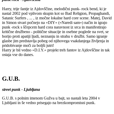
Harry, trije fantje iz Ajdovščine, melodični punk- rock bend, ki je
nastal 2002 pod vplivom skupin kot so Bad Religion, Propaghandi,
Satanic Surfers , ... , iz močne lokalne hard core scene. Matej, David
in Simon stvari počnejo na »DIY« (»Naredi sam«) način in igrajo
punk -rock s ščepcem hard cora naravnost iz srca in manifestirajo
kritične družbeno - politične situacije in osebne poglede na svet, se
borijo proti apatiji ljudi, neznanju in strahu v družbi. Samo igranje
glasbe jim predstavlja pobeg od njihovega vsakdanjega življenja in
pridobivanje moči za boljši jutri!
Harry je bil vedno »D.I.Y.« projekt treh fantov iz Ajdovščine in tak
ostaja vse do danes.
G.U.B.
street punk - Ljubljana
G.U.B. s polnim imenom Gužva u bajt, so nastali leta 2004 v
Ljubljani in še vedno prisegajo na brezkompromisni punk.