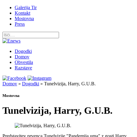
Galerija Tir
Kontakt
Mostovna
Press
Dogodki
Domov
Obvestila
Razstave
Domov
»
Dogodki
»
Tunelvizija, Harry, G.U.B.
Mostovna
Tunelvizija, Harry, G.U.B.
Predstavitev prvenca Tunelvizije "Pandemija uma" z gosti Harry