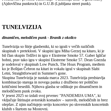
(Ajdovščina punkrock) in G.U.B (Ljubljana street punk).
TUNELVIZIJA
dinamičen, melodičen punk - Branik z okolico
Tunelvizija so štirje glasbeniki, ki so igrali v večih različnih
skupinah v preteklosti. V skupini igra Miha Gerzej na kitaro, ki je
bil član skupin Trdživi in igra v Ekstreme Smoke 57. Gaber Igličar
bobni, prav tako igra v skupini Ekstreme Smoke 57. Dean Gnezda
je sodeloval v skupinah Low Punch, The Hoax Program, medtem
ko je Boštjan Čebron na kitari in vokalu igral v skupinah Slabi
Letni, Straightforward in Summer's gone.
Skupina Tunelvizija je nastala marca 2023. Tunelvizija predstavlja
kombinacijo starega in novega panka z družbeno ter politično
kritičnimi besedili. Njihova glasba se odlikuje po dinamičnem in
melodičnem punk zvoku.
V jeseni 2025 so izdali svoj prvenec "PANDEMIJA UMA", ki
vključuje štirinajst avtorskih komadov – surovih, melodičnih in brez
olepšav. Z njim načrtujejo serijo koncertov po slovenskih koncertnih
klubih s štartom na Mostovni.