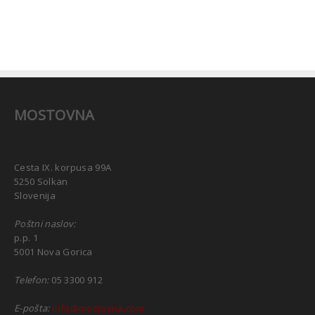
MOSTOVNA
Cesta IX. korpusa 99A
5250 Solkan
Slovenija
Poštni naslov:
p.p. 1
5001 Nova Gorica
Telefon:
05 3300 912
E-pošta:
info@mostovna.com