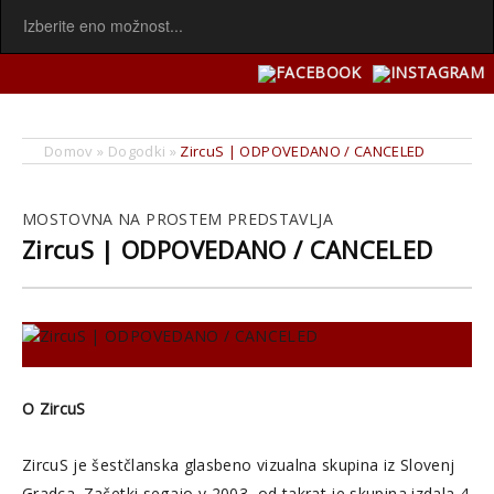
Domov
»
Dogodki
»
ZircuS | ODPOVEDANO / CANCELED
MOSTOVNA NA PROSTEM PREDSTAVLJA
ZircuS | ODPOVEDANO / CANCELED
O ZircuS
ZircuS je šestčlanska glasbeno vizualna skupina iz Slovenj
Gradca. Začetki segajo v 2003, od takrat je skupina izdala 4