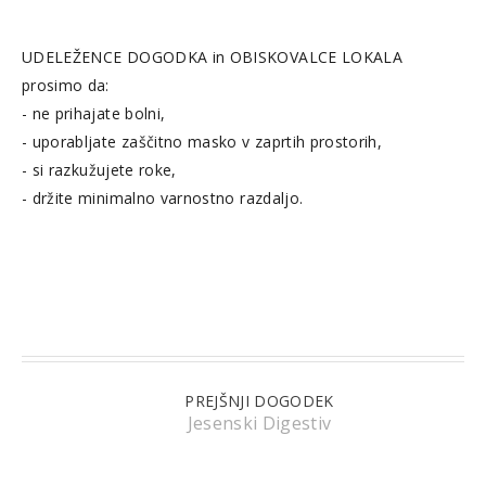
UDELEŽENCE DOGODKA in OBISKOVALCE LOKALA
prosimo da:
- ne prihajate bolni,
- uporabljate zaščitno masko v zaprtih prostorih,
- si razkužujete roke,
- držite minimalno varnostno razdaljo.
PREJŠNJI DOGODEK
Jesenski Digestiv