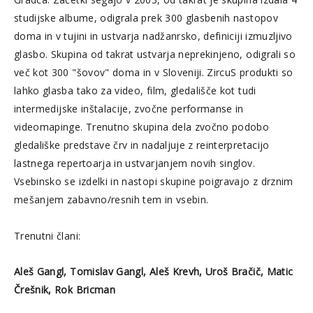
studijske albume, odigrala prek 300 glasbenih nastopov
doma in v tujini in ustvarja nadžanrsko, definiciji izmuzljivo
glasbo. Skupina od takrat ustvarja neprekinjeno, odigrali so
več kot 300 "šovov" doma in v Sloveniji. ZircuS produkti so
lahko glasba tako za video, film, gledališče kot tudi
intermedijske inštalacije, zvočne performanse in
videomapinge. Trenutno skupina dela zvočno podobo
gledališke predstave črv in nadaljuje z reinterpretacijo
lastnega repertoarja in ustvarjanjem novih singlov.
Vsebinsko se izdelki in nastopi skupine poigravajo z drznim
mešanjem zabavno/resnih tem in vsebin.
Trenutni člani:
Aleš Gangl, Tomislav Gangl, Aleš Krevh, Uroš Bračič, Matic
Črešnik, Rok Bricman