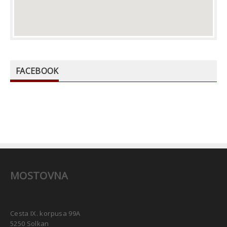
FACEBOOK
MOSTOVNA
Cesta IX. korpusa 99A
5250 Solkan