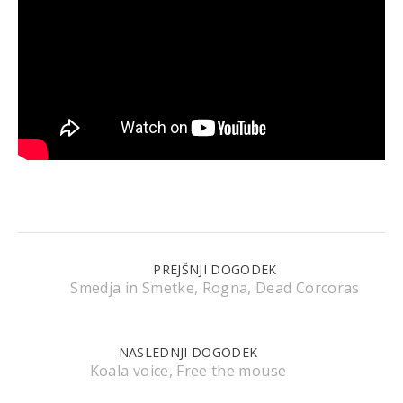
PREJŠNJI DOGODEK
Smedja in Smetke, Rogna, Dead Corcoras
NASLEDNJI DOGODEK
Koala voice, Free the mouse