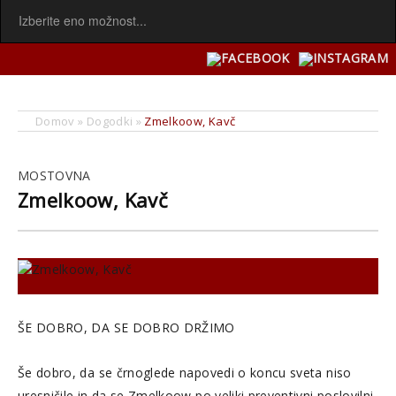
Domov
»
Dogodki
»
Zmelkoow, Kavč
MOSTOVNA
Zmelkoow, Kavč
ŠE DOBRO, DA SE DOBRO DRŽIMO
Še dobro, da se črnoglede napovedi o koncu sveta niso
uresničile in da se Zmelkoow po veliki preventivni poslovilni