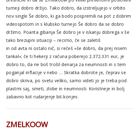
turneji dobro držijo. Tako dobro, da izstreljujejo v orbito
nov single Še dobro, ki ga bodo pospremili na pot z dobrim
videospotom in s klubsko turnejo Še dobro da se dobro
držimo. Poanta gibanja Še dobro je v iskanju dobrega v še
tako brezupni situaciji – recimo, če se zaletiš
in od avta ni ostalo nič, si rečeš »še dobro, da prej nisem
tankal«; če ti hekerji z računa poberejo 2.372.331 eur, je
dobro to, da ne boš trošil denarja za neumnosti in s tem
poganjal inflacije v nebo … Skratka dobrote je, čeprav se
dobro skriva, po svetu veliko, samo videti jo je treba pod
plastmi saj, smeti, zlobe in neumnosti. Koristneje in bolj
zabavno kot rudarjenje bit-konjev.
ZMELKOOW