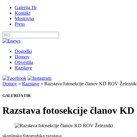
Galerija Tir
Kontakt
Mostovna
Press
Dogodki
Domov
Obvestila
Razstave
Domov
»
Razstave
»
Razstava fotosekcije članov KD ROV Železnik
GALERIJA TIR
Razstava fotosekcije članov KD
skupinska fotografska razstava