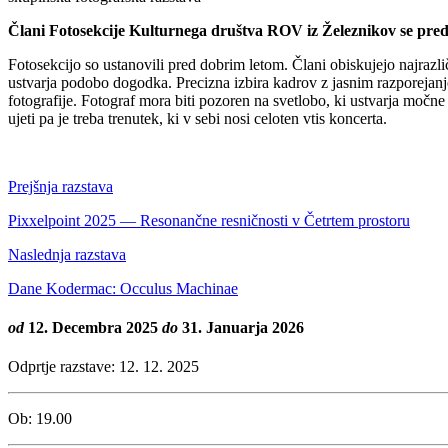
Člani Fotosekcije Kulturnega društva ROV iz Železnikov se predst
Fotosekcijo so ustanovili pred dobrim letom. Člani obiskujejo najrazlič
ustvarja podobo dogodka. Precizna izbira kadrov z jasnim razporejanje
fotografije. Fotograf mora biti pozoren na svetlobo, ki ustvarja močne
ujeti pa je treba trenutek, ki v sebi nosi celoten vtis koncerta.
Prejšnja razstava
Pixxelpoint 2025 — Resonančne resničnosti v Četrtem prostoru
Naslednja razstava
Dane Kodermac: Occulus Machinae
od
12. Decembra 2025
do
31. Januarja 2026
Odprtje razstave:
12. 12. 2025
Ob:
19.00