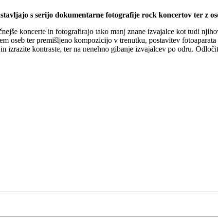
avljajo s serijo dokumentarne fotografije rock koncertov ter z os
nejše koncerte in fotografirajo tako manj znane izvajalce kot tudi njiho
m oseb ter premišljeno kompozicijo v trenutku, postavitev fotoaparata 
 in izrazite kontraste, ter na nenehno gibanje izvajalcev po odru. Odlo