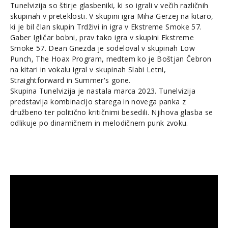
Tunelvizija so štirje glasbeniki, ki so igrali v večih različnih
skupinah v preteklosti. V skupini igra Miha Gerzej na kitaro,
ki je bil član skupin Trdživi in igra v Ekstreme Smoke 57.
Gaber Igličar bobni, prav tako igra v skupini Ekstreme
Smoke 57. Dean Gnezda je sodeloval v skupinah Low
Punch, The Hoax Program, medtem ko je Boštjan Čebron
na kitari in vokalu igral v skupinah Slabi Letni,
Straightforward in Summer's gone.
Skupina Tunelvizija je nastala marca 2023. Tunelvizija
predstavlja kombinacijo starega in novega panka z
družbeno ter politično kritičnimi besedili. Njihova glasba se
odlikuje po dinamičnem in melodičnem punk zvoku.