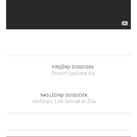
PREJŠNJI DOGODEK
Pozor! Spolzka tla
NASLEDNJI DOGODEK
Alo!Stari, Lim Smrad in Žila