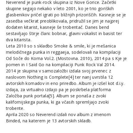
Neverend je punk-rock skupina iz Nove Gorice. Začetki
skupine segajo nekako v leto 2001, ko je trio goriških
glasbenikov pričel igrati po bližnjih prizoriščih. Kasneje se je
zasedba večkrat preoblikovala, pridružil se jim je najprej
dodaten kitarist, kasneje še trobentač. Danes bend
sestavljajo štirje člani: bobnar, glavni vokalist in basist ter
dva kitarista.
Leta 2010 so s skladbo Smoke & smile, ki je mešanica
melodičnega punka in reggaeja, sodelovali na kompilaciji
Od Soče do Korna Vol.2. (Mostovna. 2010), 2014 pa s Kje je
pomen in I Said Go na kompilaciji Punk Rock Val 2014.
2014 je skupina v samozaložbi izdala svoj prvenec z
naslovom Nothing is Complete[4] ter nanj uvrstila 12
avtorskih komadov in eno priredbo. Album je izšel kot d.i.y.
izdaja, za virtualno izdajo pa je poskrbela platforma
Založba punk portala[5]. Album se ponaša z zvoki
kalifornijskega punka, ki ga včasih spremljajo zvoki
trobente.
Aprila 2020 so Neverend izdali nov album z imenom
Binded, na katerem je 13 avtorskih skladb.