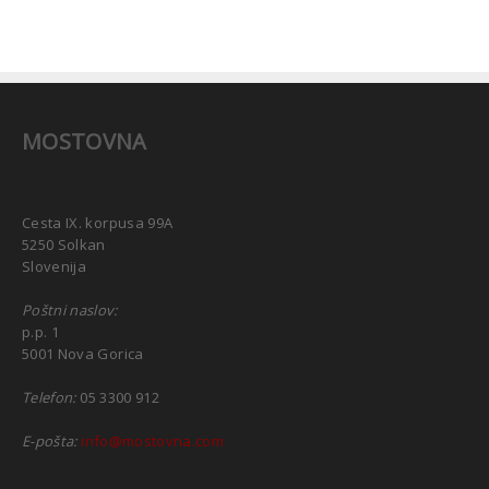
MOSTOVNA
Cesta IX. korpusa 99A
5250 Solkan
Slovenija
Poštni naslov:
p.p. 1
5001 Nova Gorica
Telefon:
05 3300 912
E-pošta:
info@mostovna.com